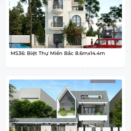
MS36: Biệt Thự Miền Bắc 8.6mx14.4m