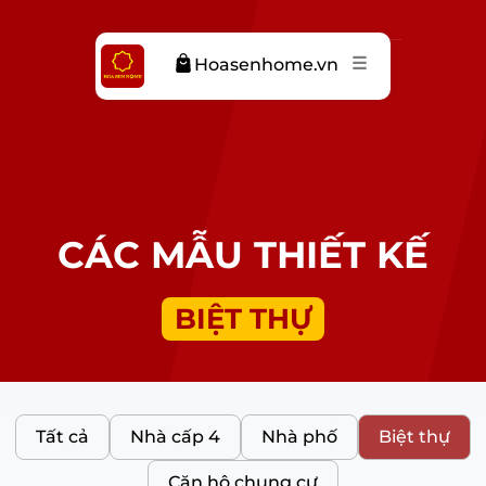
☰
Hoasenhome.vn
CÁC MẪU THIẾT KẾ
BIỆT THỰ
Tất cả
Nhà cấp 4
Nhà phố
Biệt thự
Căn hộ chung cư