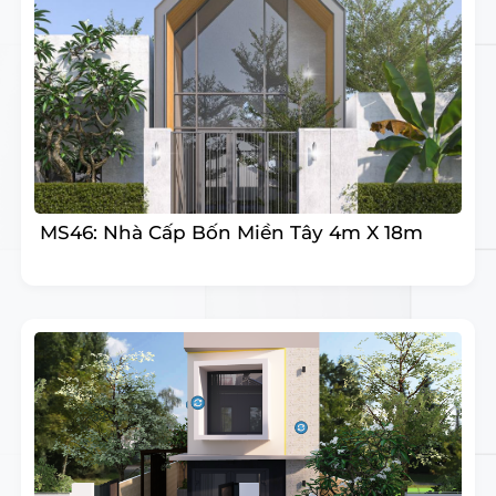
MS46: Nhà Cấp Bốn Miền Tây 4m X 18m