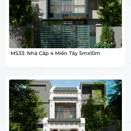
MS33: Nhà Cấp 4 Miền Tây 5mx10m