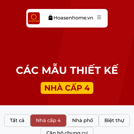
☰
Hoasenhome.vn
CÁC MẪU THIẾT KẾ
NHÀ CẤP 4
Tất cả
Nhà cấp 4
Nhà phố
Biệt thự
Căn hộ chung cư