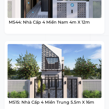
MS44: Nhà Cấp 4 Miền Nam 4m X 12m
MS15: Nhà Cấp 4 Miền Trung 5.5m X 16m