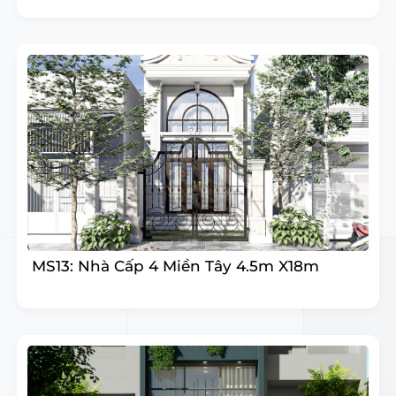
MS13: Nhà Cấp 4 Miền Tây 4.5m X18m